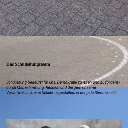
Das Schulleitungsteam
Schulleitung bedeutet für uns, Demokratie zu leben und zu fördern -
durch Mitbestimmung, Respekt und die gemeinsame
Verantwortung, eine Schule zu gestalten, in der jede Stimme zählt.