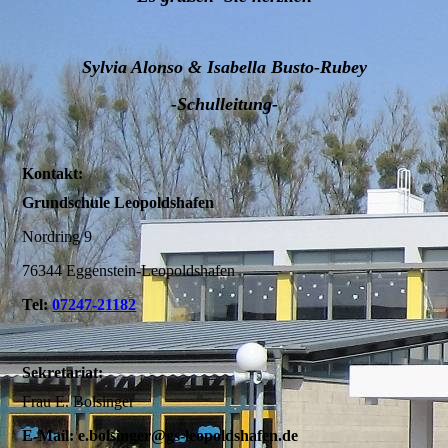
Sylvia Alonso
&
Isabella Busto-Rubey
-Schulleitung-
Kontakt:
Grundschule Leopoldshafen
Nordring 9
76344 Eggenstein-Leopoldshafen
Tel:
07247-21182
Sekretariat:
Frau E. Bolsinger
E-Mail: e.bolsinger@gs-leopoldshafen.de