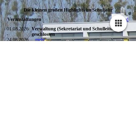
Die kleinen großen Highlights im Schuljahr
Veranstaltungen
01.08.2026
Verwaltung (Sekretariat und Schulleitung)
-
geschlossen
24.08.2026
mehr
14.09.2026
Erster Schultag nach den Sommerferien
mehr
16.09.2026
Erstklasselternabend
mehr
19.09.2026
ökumenischer Gottesdienst in der kath.
Kirche Leopoldshafen
mehr
19.09.2026
Einschulungsfeier in der Hermann-Uebelhör-
Halle
mehr